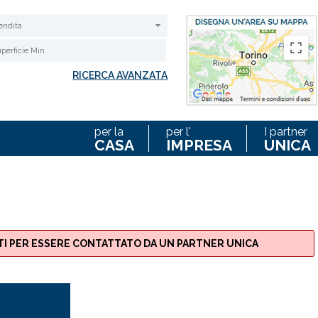
endita
RICERCA AVANZATA
QUADRATO
per la
per l'
I partner
CASA
IMPRESA
UNICA
ATI PER ESSERE CONTATTATO DA UN PARTNER UNICA