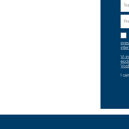
pres
inte
Vi i
escl
Vost
I ca