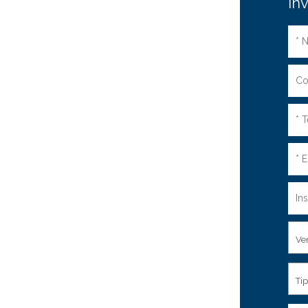
Inv
Ve
Ti