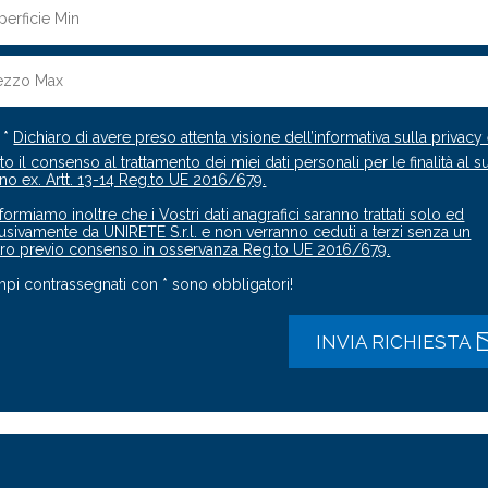
*
Dichiaro di avere preso attenta visione dell’informativa sulla privacy
to il consenso al trattamento dei miei dati personali per le finalità al s
rno ex. Artt. 13-14 Reg.to UE 2016/679.
nformiamo inoltre che i Vostri dati anagrafici saranno trattati solo ed
usivamente da UNIRETE S.r.l. e non verranno ceduti a terzi senza un
ro previo consenso in osservanza Reg.to UE 2016/679.
mpi contrassegnati con * sono obbligatori!