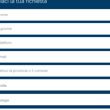
iaci la tua richiesta
ndita
pologia