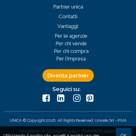
Partner unica
Contatti
Vantaggi:
Per le agenzie
Per chi vende
Per chi compra
Per l'impresa
Diventa partner
Seguici su:
UNICA © Copyright 2026. All Rights Reserved, Unirete Srl -
P.IVA
07949990019
Site Map
|
Privacy
| Powered By
Gestim
Utilizzando il nostro sito, accetti il nostro uso dei
OK