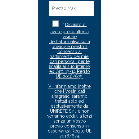
*
Dichiaro di
avere preso attenta
visione
dell’informativa sulla
privacy e presto il
consenso al
trattamento dei miei
dati personali per le
finalità al suo interno
ex. Artt. 13-14 Reg.to
UE 2016/679.
Vi informiamo inoltre
che i Vostri dati
anagrafici saranno
trattati solo ed
esclusivamente da
UNIRETE S.r.l. e non
verranno ceduti a terzi
senza un Vostro
previo consenso in
osservanza Reg.to UE
2016/679.