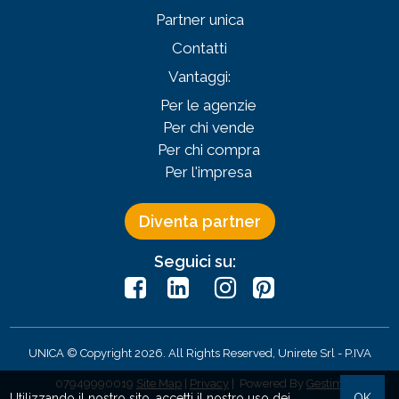
Partner unica
Contatti
Vantaggi:
Per le agenzie
Per chi vende
Per chi compra
Per l'impresa
Diventa partner
Seguici su:
UNICA © Copyright 2026. All Rights Reserved, Unirete Srl -
P.IVA
07949990019
Site Map
|
Privacy
| Powered By
Gestim
Utilizzando il nostro sito, accetti il nostro uso dei
OK