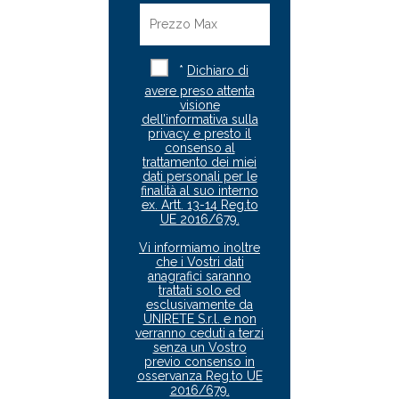
*
Dichiaro di
avere preso attenta
visione
dell’informativa sulla
privacy e presto il
consenso al
trattamento dei miei
dati personali per le
finalità al suo interno
ex. Artt. 13-14 Reg.to
UE 2016/679.
Vi informiamo inoltre
che i Vostri dati
anagrafici saranno
trattati solo ed
esclusivamente da
UNIRETE S.r.l. e non
verranno ceduti a terzi
senza un Vostro
previo consenso in
osservanza Reg.to UE
2016/679.