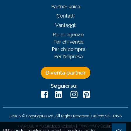
Partner unica
Contatti
Vantaggi:
Per le agenzie
Per chi vende
Per chi compra
Per l'impresa
Diventa partner
Seguici su:
UNICA © Copyright 2026. All Rights Reserved, Unirete Srl -
P.IVA
07949990019
Site Map
|
Privacy
| Powered By
Gestim
Utilizzando il nostro sito, accetti il nostro uso dei
OK