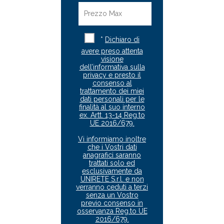
*
Dichiaro di
avere preso attenta
visione
dell’informativa sulla
privacy e presto il
consenso al
trattamento dei miei
dati personali per le
finalità al suo interno
ex. Artt. 13-14 Reg.to
UE 2016/679.
Vi informiamo inoltre
che i Vostri dati
anagrafici saranno
trattati solo ed
esclusivamente da
UNIRETE S.r.l. e non
verranno ceduti a terzi
senza un Vostro
previo consenso in
osservanza Reg.to UE
2016/679.