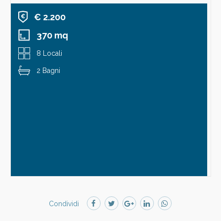
€ 2.200
370 mq
8 Locali
2 Bagni
Condividi