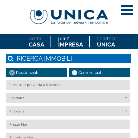
* NOME
COGNOME
per la
per l'
I partner
CASA
IMPRESA
UNICA
* EMAIL AMICO
RICERCA
IMMOBILI
* MESSAGGIO
Residenziali
Commerciali
Contratto
Tipologia
*
DICHIARO DI AVERE
PRESO ATTENTA VISIONE
DELL’INFORMATIVA SULLA