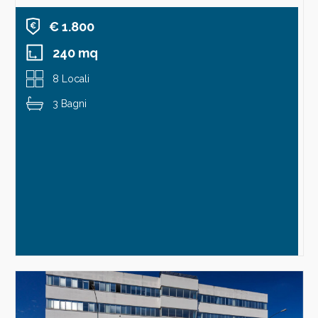
€ 1.800
240 mq
8 Locali
3 Bagni