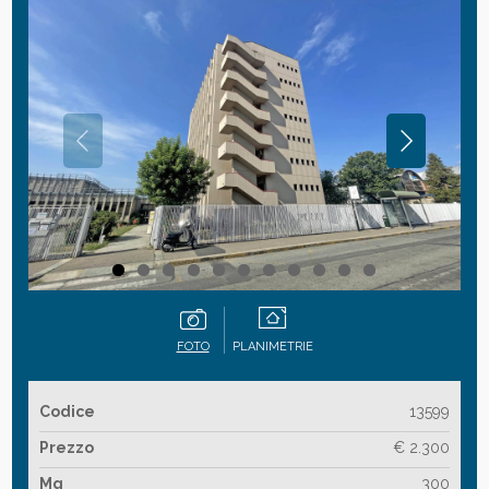
FOTO
PLANIMETRIE
Codice
13599
Prezzo
€ 2.300
Mq
300