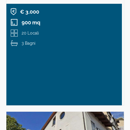
€ 3.000
900 mq
20 Locali
3 Bagni