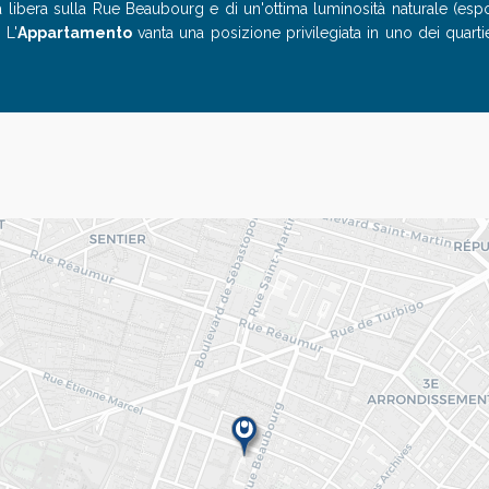
a libera sulla Rue Beaubourg e di un'ottima luminosità naturale (esp
 L'
Appartamento
vanta una posizione privilegiata in uno dei quartie