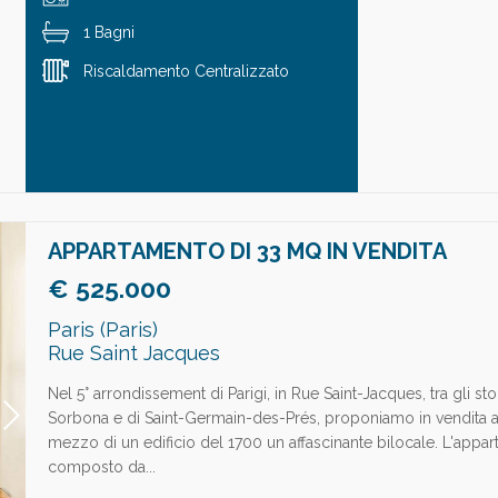
1 Bagni
Riscaldamento Centralizzato
APPARTAMENTO DI 33 MQ IN VENDITA
€ 525.000
Paris (Paris)
Rue Saint Jacques
Nel 5° arrondissement di Parigi, in Rue Saint-Jacques, tra gli stor
Sorbona e di Saint-Germain-des-Prés, proponiamo in vendita a
mezzo di un edificio del 1700 un affascinante bilocale. L'appa
composto da...