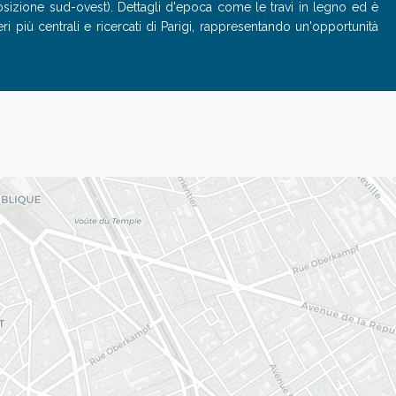
osizione sud-ovest). Dettagli d'epoca come le travi in legno ed è
ri più centrali e ricercati di Parigi, rappresentando un'opportunità