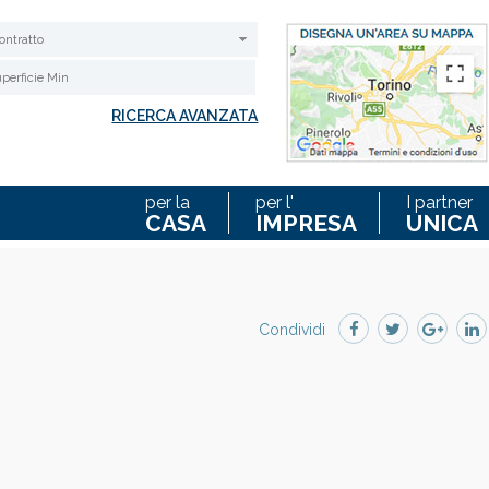
ontratto
RICERCA AVANZATA
QUADRATO
per la
per l'
I partner
CASA
IMPRESA
UNICA
Condividi