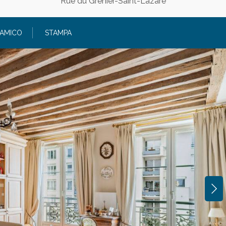
Rue du Grenier-Saint-Lazare
O DI AVERE PRESO ATTENTA VISIONE DELL’INFORMATIVA
ESTO IL CONSENSO AL TRATTAMENTO DEI MIEI DATI PE
 AMICO
STAMPA
L SUO INTERNO EX. ARTT. 13-14 REG.TO UE 2016/679.
O INOLTRE CHE I VOSTRI DATI ANAGRAFICI SARANNO TR
AMENTE DA UNIRETE S.R.L. E NON VERRANNO CEDUTI A
REVIO CONSENSO IN OSSERVANZA REG.TO UE 2016/679.
RASSEGNATI CON * SONO OBBLIGATORI!