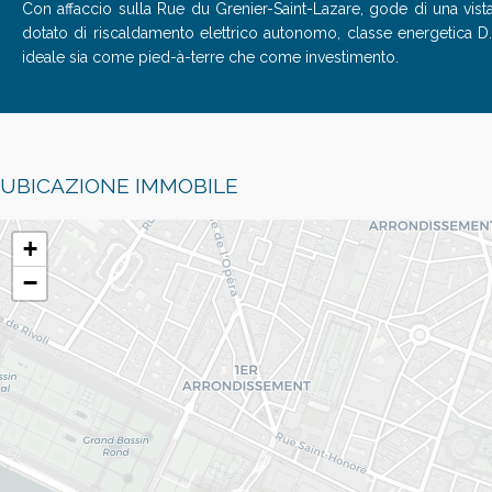
Con affaccio sulla Rue du Grenier-Saint-Lazare, gode di una vist
dotato di riscaldamento elettrico autonomo, classe energetica D.
ideale sia come pied-à-terre che come investimento.
UBICAZIONE IMMOBILE
+
−