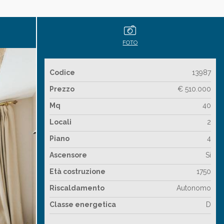
 SULLA
RSONALI PER
FOTO
ATTATI SOLO
 TERZI SENZA
Codice
13987
Prezzo
€ 510.000
Mq
40
Locali
2
Piano
4
Ascensore
Si
Età costruzione
1750
Riscaldamento
Autonomo
Classe energetica
D