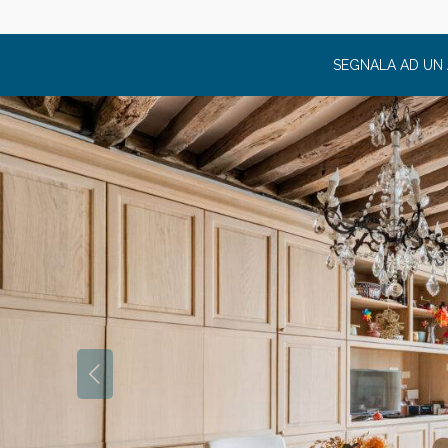
*
DICHIAR
PRIVACY E PR
SEGNALA AD UN
LE FINALITÀ A
VI INFORMIAM
ED ESCLUSIV
UN VOSTRO P
I CAMPI CONT