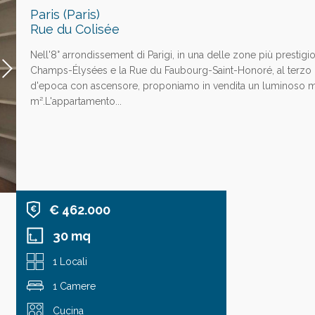
Paris (Paris)
Rue du Colisée
Nell'8° arrondissement di Parigi, in una delle zone più prestigi
Champs-Élysées e la Rue du Faubourg-Saint-Honoré, al terzo 
d'epoca con ascensore, proponiamo in vendita un luminoso 
m².L'appartamento...
€ 462.000
30 mq
1 Locali
1 Camere
Cucina