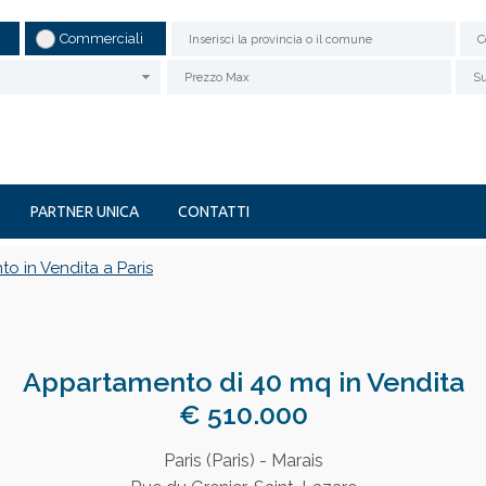
Commerciali
C
* NOME
COGNOME
POLIGONO
CERCHIO
PARTNER UNICA
CONTATTI
* EMAIL AMICO
o in Vendita a Paris
* MESSAGGIO
Appartamento di 40 mq in Vendita
€ 510.000
Paris (Paris) - Marais