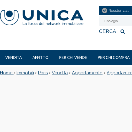
Residenziali
Tipologia
CERCA
VENDITA
AFFITTO
PER CHI VENDE
PER CHI COMPRA
›
›
›
›
›
Home
Immobili
Paris
Vendita
Appartamento
Appartament