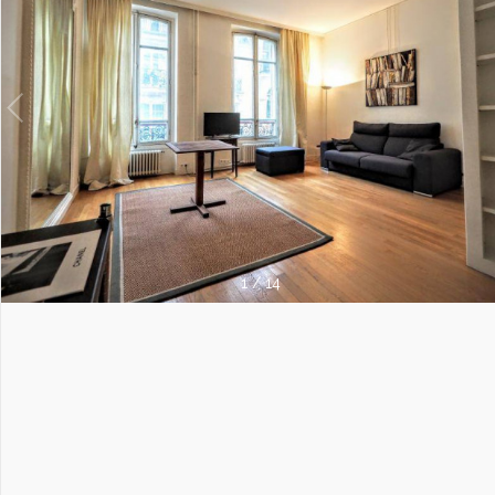
1
/
14