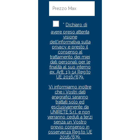
*
Dichiaro di
avere preso attenta
visione
dell’informativa sulla
privacy e presto il
consenso al
trattamento dei miei
dati personali per le
finalità al suo interno
ex. Artt. 13-14 Reg.to
UE 2016/679.
Vi informiamo inoltre
che i Vostri dati
anagrafici saranno
trattati solo ed
esclusivamente da
UNIRETE S.r.l. e non
verranno ceduti a terzi
senza un Vostro
previo consenso in
osservanza Reg.to UE
2016/679.