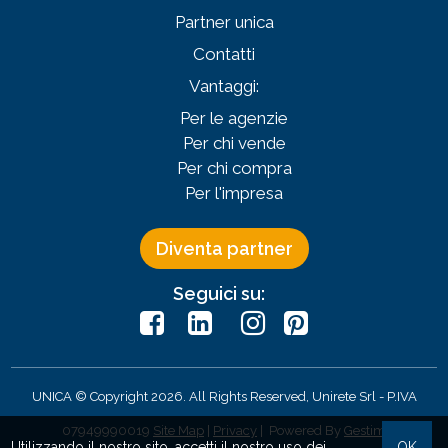
Partner unica
Contatti
Vantaggi:
Per le agenzie
Per chi vende
Per chi compra
Per l'impresa
Diventa partner
Seguici su:
UNICA © Copyright 2026. All Rights Reserved, Unirete Srl -
P.IVA
07949990019
Site Map
|
Privacy
| Powered By
Gestim
Utilizzando il nostro sito, accetti il nostro uso dei
OK