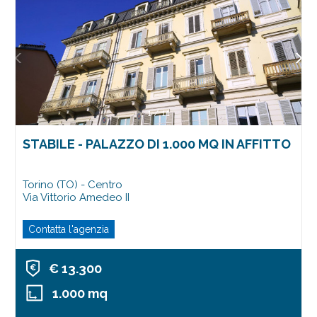
1
/
11
STABILE - PALAZZO DI 1.000 MQ IN AFFITTO
Torino (TO) - Centro
Via Vittorio Amedeo II
Contatta l'agenzia
€ 13.300
1.000 mq