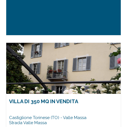
1
/
48
VILLA DI 350 MQ IN VENDITA
Castiglione Torinese (TO) - Valle Massa
Strada Valle Massa