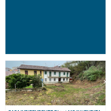
1
/
16