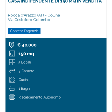
CASA INDIPENDENTE DI 150 MQ IN VENDITA
Rocca d'Arazzo (AT) - Collina
Via Cristoforo Colombo
Contatta l'agenzia
€ 40.000
150 mq
5 Locali
3 Camere
Cucina
1 Bagni
Riscaldamento Autonomo