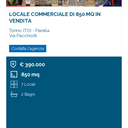
1
/
22
LOCALE COMMERCIALE DI 850 MQ IN
VENDITA
Torino (TO) - Parella
Via Pacchiotti
Contatta l'agenzia
€ 390.000
850 mq
7 Locali
2 Bagni