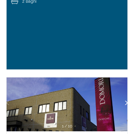
2 Bagni
1
/
10