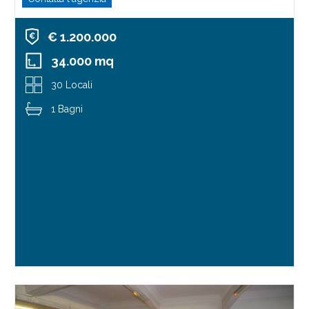
€ 1.200.000
34.000 mq
30 Locali
1 Bagni