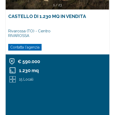
1
/
23
CASTELLO DI 1.230 MQ IN VENDITA
Rivarossa (TO) - Centro
RIVAROSSA
Contatta l'agenzia
€ 590.000
1.230 mq
15 Locali