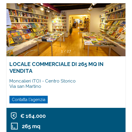
1
/
27
LOCALE COMMERCIALE DI 265 MQ IN
VENDITA
Moncalieri (TO) - Centro Storico
Via san Martino
Contatta l'agenzia
€ 164.000
265 mq