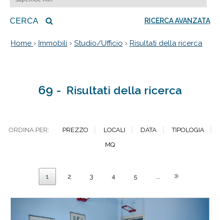
CERCA
RICERCA AVANZATA
›
›
›
Home
Immobili
Studio/Ufficio
Risultati della ricerca
69 -
Risultati della ricerca
ORDINA PER:
PREZZO
LOCALI
DATA
TIPOLOGIA
MQ
1
2
3
4
5
...