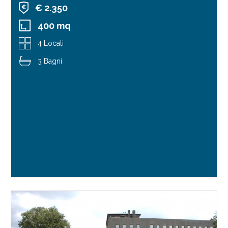
€ 2.350
400 mq
4 Locali
3 Bagni