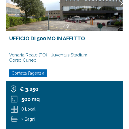
1
/
9
UFFICIO DI 500 MQ IN AFFITTO
Venaria Reale (TO) - Juventus Stadium
Corso Cuneo
Contatta l'agenzia
€ 3.250
500 mq
8 Locali
3 Bagni