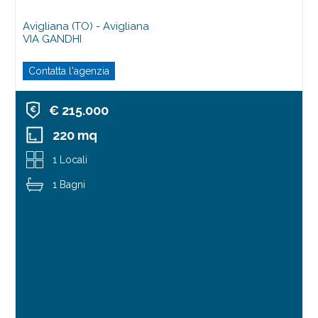
Avigliana (TO) - Avigliana
VIA GANDHI
Contatta l'agenzia
€ 215.000
220 mq
1 Locali
1 Bagni