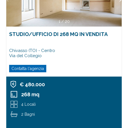
1
/
20
STUDIO/UFFICIO DI 268 MQ IN VENDITA
Chivasso (TO) - Centro
Via del Collegio
Contatta l'agenzia
€ 480.000
268 mq
4 Locali
2 Bagni