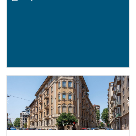
1
/
27