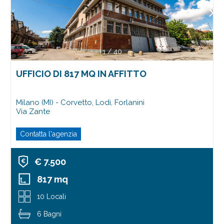
1
/
40
UFFICIO DI 817 MQ IN AFFITTO
Milano (MI) - Corvetto, Lodi, Forlanini
Via Zante
Contatta l'agenzia
€ 7.500
817 mq
10 Locali
6 Bagni