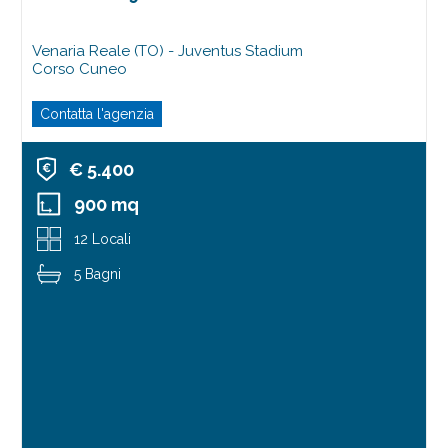
Venaria Reale (TO) - Juventus Stadium
Corso Cuneo
Contatta l'agenzia
€ 5.400
900 mq
12 Locali
5 Bagni