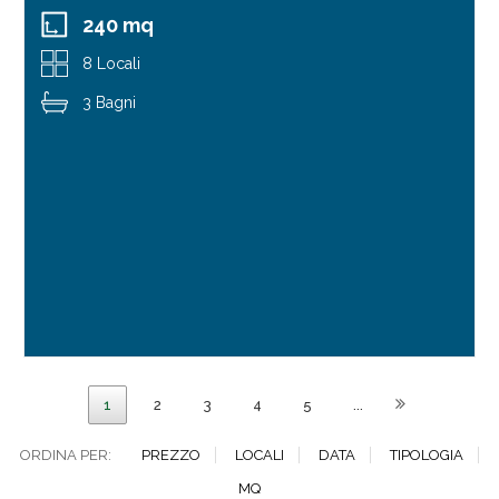
240 mq
8 Locali
3 Bagni
1
2
3
4
5
...
ORDINA PER:
PREZZO
LOCALI
DATA
TIPOLOGIA
MQ