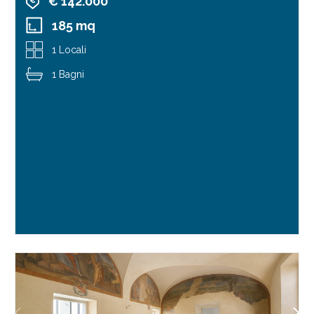
€ 142.000
185 mq
1 Locali
1 Bagni